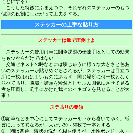
ことにする）
こうした特徴にふまえつつ、それぞれのステッカーのもつ
個別の役割にしたがって工夫をする。
ステッカーの上手な貼り方
ステッカーは量で圧倒せよ
ステッカーの使用は単に闘争課題の伝達手段としての効果
をもつからだけではない。
交通ゼネストの時などには駅じゅうに様々な大きさと色あ
いのステッカーが貼りめぐらされるが、ステッカーは目立つ
所に一枚はればよいものにあらず。同じ場所に何十枚となく
並べて貼り、職場・街頭を騒然としたふん囲気にさせて見る
者を圧倒し、闘争にかけた我々のイキゴミを見せることが大
事！
ステ貼りの要領
①鉛筆などを中心にしてステッカーを下から巻いてゆく。紙
質によって異なるが、大たい30～50枚で一本とする。
② 糊は普通、液状の洗たく糊を使うが、水性ボンド・水・