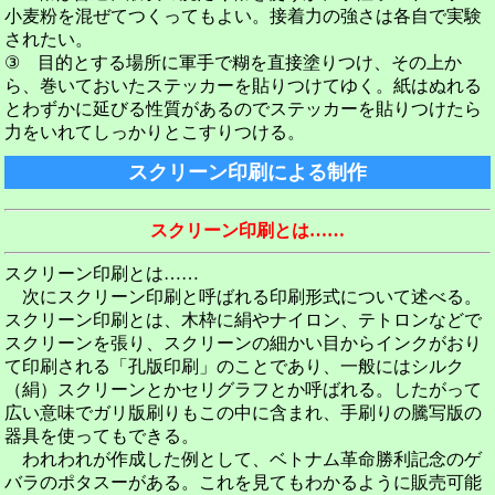
小麦粉を混ぜてつくってもよい。接着力の強さは各自で実験
されたい。
③ 目的とする場所に軍手で糊を直接塗りつけ、その上か
ら、巻いておいたステッカーを貼りつけてゆく。紙はぬれる
とわずかに延びる性質があるのでステッカーを貼りつけたら
力をいれてしっかりとこすりつける。
スクリーン印刷による制作
スクリーン印刷とは……
スクリーン印刷とは……
次にスクリーン印刷と呼ばれる印刷形式について述べる。
スクリーン印刷とは、木枠に絹やナイロン、テトロンなどで
スクリーンを張り、スクリーンの細かい目からインクがおり
て印刷される「孔版印刷」のことであり、一般にはシルク
（絹）スクリーンとかセリグラフとか呼ばれる。したがって
広い意味でガリ版刷りもこの中に含まれ、手刷りの騰写版の
器具を使ってもできる。
われわれが作成した例として、ベトナム革命勝利記念のゲ
バラのポタスーがある。これを見てもわかるように販売可能