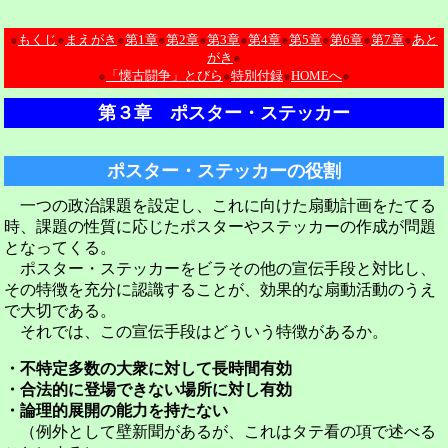
●
もくじ
●
まえがき
●
第1章
●
第2章
●
第3章
●
第4章
●
第5章
●
第6章
●
第7章
●
あと
がき
●
●
「懐古闘争」とびら
●
特別付録
●
HOMEへ
●
第３章 ポスター・ステッカー
ポスター・ステッカーの役割
一つの政治課題を設定し、これに向けた扇動計画をたてる
時、課題の性質に応じたポスターやステッカーの作成が問題
となってくる。
ポスター・ステッカーをビラその他の宣伝手段と対比し、
その特徴を充分に認識することが、効果的な扇動活動のうえ
で大切である。
それでは、この宣伝手段はどういう特徴があるか。
・不特定多数の大衆に対して長時間有効
・合法的に登場できない場所に対し有効
・論理的展開の能力を持たない
（例外として壁新聞があるが、これはタテ看の項で述べる