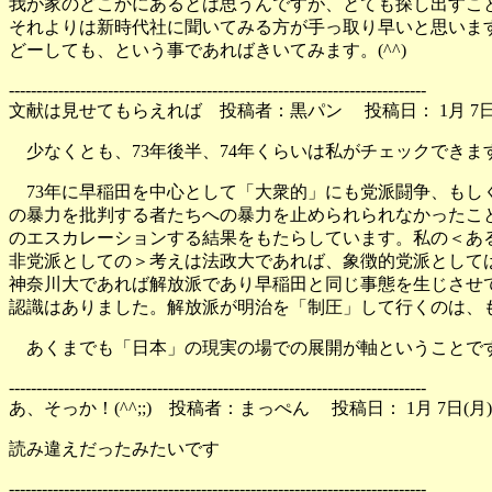
我が家のどこかにあるとは思うんですが、とても探し出すこ
それよりは新時代社に聞いてみる方が手っ取り早いと思いま
どーしても、という事であればきいてみます。(^^)
----------------------------------------------------------------------------
文献は見せてもらえれば 投稿者：黒パン 投稿日： 1月 7日(月
少なくとも、73年後半、74年くらいは私がチェックできま
73年に早稲田を中心として「大衆的」にも党派闘争、もし
の暴力を批判する者たちへの暴力を止められられなかったこ
のエスカレーションする結果をもたらしています。私の＜あ
非党派としての＞考えは法政大であれば、象徴的党派として
神奈川大であれば解放派であり早稲田と同じ事態を生じさせ
認識はありました。解放派が明治を「制圧」して行くのは、
あくまでも「日本」の現実の場での展開が軸ということで
----------------------------------------------------------------------------
あ、そっか！(^^;;) 投稿者：まっぺん 投稿日： 1月 7日(月)1
読み違えだったみたいです
----------------------------------------------------------------------------