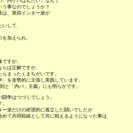
の「内ゲバはんたい」なんて
いう事なのでしょうか？
葉は、第四インター派が
たいして、
力を加えられ、
味ですが、
ならば正解ですが、
たらまったくまちがいです。
争」を攻勢的に主張し実践しています。
原則と「内バ」主義』にも明らかです。
バ闘争はつづくでしょう。
す。
ター派だけの絶望的に孤立した闘いでしたが
含めて共同戦線として共に戦えるようになった事は