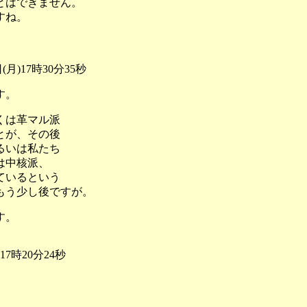
とはできません。
すね。
)17時30分35秒
す。
くは革マル派
とが、その後
るいは私たち
は中核派、
ているという
もう少し後ですが。
す。
7時20分24秒