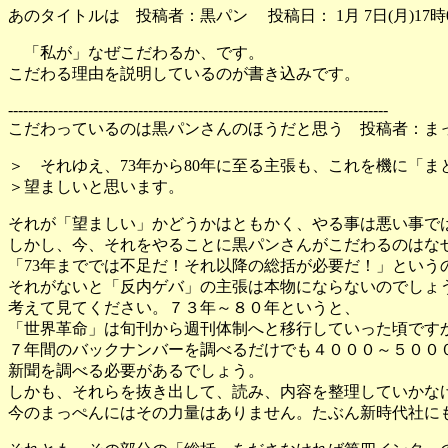
あのタイトルは 投稿者：黒パン 投稿日： 1月 7日(月)17時0
「私が」なぜこだわるか、です。
こだわる理由を説明しているのが書き込みです。
----------------------------------------------------------------------------
こだわっているのは黒パンさんのほうだと思う 投稿者：まっぺん 
＞ それゆえ、73年から80年に至る主張も、これを機に「ま
＞望ましいと思います。
それが「望ましい」かどうかはともかく、やる事は悪い事で
しかし、今、それをやることに黒パンさんがこだわるのはな
「73年まででは不足だ！それ以降の総括が必要だ！」という
それがないと「反内ゲバ」の主張は本物にならないのでしょ
考えて見てください。７３年～８０年というと、
「世界革命」は旬刊から週刊体制へと移行していった頃です
７年間のバックナンバーを調べるだけでも４０００～５００
新聞を調べる必要があるでしょう。
しかも、それらを抜き出して、読み、内容を整理していかな
今のまっぺんにはその力量はありません。たぶん新時代社に