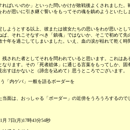
ればいいのか」といった問いかけが敗戦後よくされました。
をわが思いに引き継ぐ誓いをもってその魂を鎮めようといたし
しようとする以上、彼または彼女たちの思いをわが思いとし
ねば、それこそなすべき「鎮魂」ではないか、そこで初めて先
数十年を過ごしてしまいました。いえ、血の涙が枯れて乾く時
残された者としてそれを問われていると思います。これはあ
となります。その「死者総体」に通じる言葉をもってしか、固
見出すほかないと（諦念を込めて）思うところでございます。
いう「内ゲバ」一般を語るボーダーを
当面は、おっしゃる「ボーダー」の近傍をうろうろするので
日(月)17時43分54秒