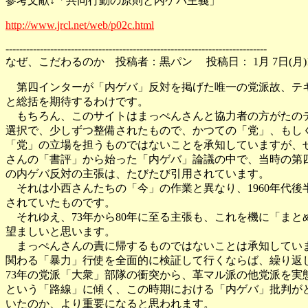
参考文献↓「共同行動の原則と内ゲバ主義」
http://www.jrcl.net/web/p02c.html
----------------------------------------------------------------------------
なぜ、こだわるのか 投稿者：黒パン 投稿日： 1月 7日(月)1
第四インターが「内ゲバ」反対を掲げた唯一の党派故、テ
と総括を期待するわけです。
もちろん、このサイトはまっぺんさんと協力者の方がたの
選択で、少しずつ整備されたもので、かつての「党」、もし
「党」の立場を担うものではないことを承知していますが、
さんの「書評」から始った「内ゲバ」論議の中で、当時の第
の内ゲバ反対の主張は、たびたび引用されています。
それは小西さんたちの「今」の作業と異なり、1960年代後
されていたものです。
それゆえ、73年から80年に至る主張も、これを機に「まと
望ましいと思います。
まっぺんさんの責に帰するものではないことは承知してい
関わる「暴力」行使を全面的に検証して行くならば、繰り返
73年の党派「大衆」部隊の衝突から、革マル派の他党派を実
という「路線」に傾く、この時期における「内ゲバ」批判が
いたのか、より重要になると思われます。