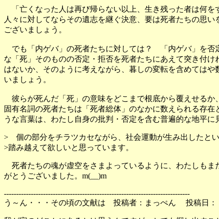
「亡くなった人は再び帰らない以上、生き残った者は何をす
人々に対してならその遺志を継ぐ決意、要は死者たちの思い
ございましょう。
でも「内ゲバ」の死者たちに対しては？ 「内ゲバ」を否定
な「死」そのものの否定・拒否を死者たちにあえて突き付け
はないか、そのように考えながら、暮しの変転を含めてはや
いましょう。
彼らが死んだ「死」の意味をどこまで根底から覆えせるか、
固有名詞の死者たちは「死者総体」のなかに数えられる存在
うな言葉は、わたし自身の批判・否定を含む普遍的な地平に
> 個の部分をチラツカセながら、社会運動が生み出したと
>踏み越えて欲しいと思っています。
死者たちの魂が虚空をさまよっているように、わたしもまた
がとうございました。m(__)m
----------------------------------------------------------------------------
う～ん・・・その頃の文献は 投稿者：まっぺん 投稿日： 1月 7