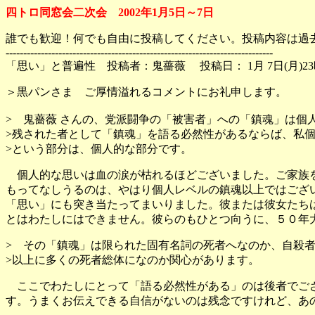
四トロ同窓会二次会 2002年1月5日～7日
誰でも歓迎！何でも自由に投稿してください。投稿内容は過
----------------------------------------------------------------------------
「思い」と普遍性 投稿者：鬼薔薇 投稿日： 1月 7日(月)23時
＞黒パンさま ご厚情溢れるコメントにお礼申します。
> 鬼薔薇 さんの、党派闘争の「被害者」への「鎮魂」は個
>残された者として「鎮魂」を語る必然性があるならば、私
>という部分は、個人的な部分です。
個人的な思いは血の涙が枯れるほどございました。ご家族を
もってなしうるのは、やはり個人レベルの鎮魂以上ではござ
「思い」にも突き当たってまいりました。彼または彼女たち
とはわたしにはできません。彼らのもひとつ向うに、５０年
> その「鎮魂」は限られた固有名詞の死者へなのか、自殺
>以上に多くの死者総体になのか関心があります。
ここでわたしにとって「語る必然性がある」のは後者でござ
す。うまくお伝えできる自信がないのは残念ですけれど、あ