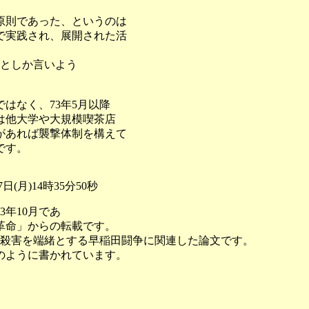
原則であった、というのは
で実践され、展開された活
としか言いよう
はなく、73年5月以降
は他大学や大規模喫茶店
があれば襲撃体制を構えて
です。
月)14時35分50秒
年10月であ
革命」からの転載です。
君殺害を端緒とする早稲田闘争に関連した論文です。
のように書かれています。