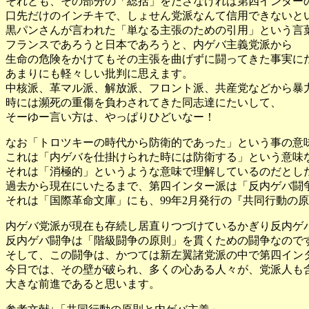
それとも、その部分の「総括」をださなければ第四インター
口先だけのインチキで、しょせん党派なんて信用できないと
黒パンさんが言われた「単なる主張のための引用」という言
フランスであろうと日本であろうと、内ゲバ主義党派から
生命の危険をかけてもその主張を曲げずに闘ってきた事実に
あまりにも軽々しい批判に思えます。
中核派、革マル派、解放派、フロント派、共産党などから暴
時には瀕死の重傷を負わされてきた同志達にたいして、
そーゆー言い方は、やっぱりひどいなー！
なお「トロツキーの時代から防衛的であった」という事の意
これは「内ゲバを仕掛けられた時には防衛する」という意味
それは「消極的」というような意味で理解しているのだとし
過去から現在にいたるまで、第四インター派は「反内ゲバ闘
それは「国際革命文庫」にも、99年2月発行の『共同行動の
内ゲバ党派が現在も存続し居直りつづけているかぎり反内ゲ
反内ゲバ闘争は「階級闘争の原則」を貫くための闘争なので
そして、この闘争は、かつては新左翼諸党派の中で第四イン
今日では、その壁が破られ、多くの心ある人々が、党派人も
大きな前進であると思います。