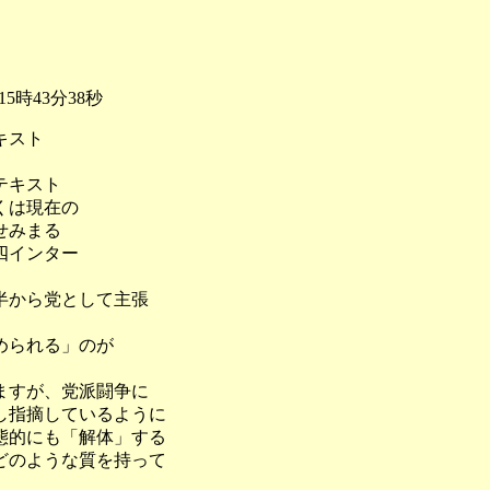
5時43分38秒
キスト
テキスト
くは現在の
せみまる
四インター
半から党として主張
められる」のが
ますが、党派闘争に
し指摘しているように
態的にも「解体」する
どのような質を持って