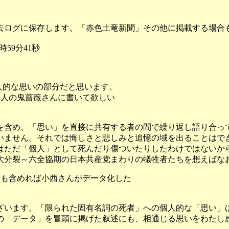
去ログに保存します。「赤色土竜新聞」その他に掲載する場合
59分41秒
人的な思いの部分だと思います。
個人の鬼薔薇さんに書いて欲しい
含め、「思い」を直接に共有する者の間で繰り返し語り合っ
いません。それでは悔しさと悲しみと追憶の域を出ることはで
はただ「個人」として死んだり傷ついたりしたわけではないか
大分裂～六全協期の日本共産党まわりの犠牲者たちを想えばな
者も含めれば小西さんがデータ化した
います。「限られた固有名詞の死者」への個人的な「思い」
の「データ」を冒頭に掲げた叙述にも、相通じる思いをわたし