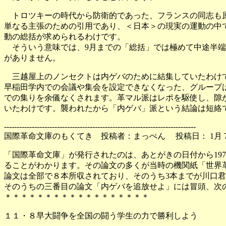
トロツキーの時代から防衛的であった、フランスの同志も
単なる主張のための引用であり、＜日本＞の現実の運動の中
動の総括が求められるわけです。
そういう意味では、9月までの「総括」では極めて中途半端
がありません。
三越屋上のノンセクトは内ゲバのために結集していたわけで
早稲田学内での会議や集会を設定できなくなった、グループ
での集りを余儀なくされます。革マル派はレポを駆使し、隙
いたわけです。襲われたから「内ゲバ」派という結論は短絡
----------------------------------------------------------------------------
国際革命文庫のもくてき 投稿者：まっぺん 投稿日： 1月 7日(
「国際革命文庫」が発行されたのは、あとがきの日付から1973
ることがわかります。その論文の多くが当時の機関紙「世界
論文は全部で８本所収されており、そのうち3本までが川口
そのうちの三番目の論文「内ゲバを追放せよ」には冒頭、次
＊＊＊＊＊＊＊＊＊＊＊＊＊＊＊＊＊＊
１１・８早大闘争を全国の闘う学生の力で勝利しよう