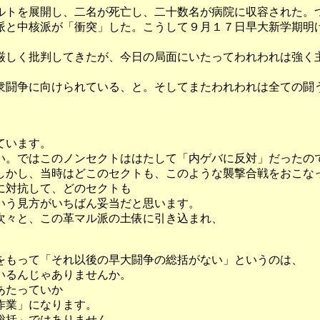
トを展開し、二名が死亡し、二十数名が病院に収容された。
派と中核派が「衝突」した。こうして９月１７日早大新学期明
しく批判してきたが、今日の局面にいたってわれわれは強く
闘争に向けられている、と。そしてまたわれわれは全ての闘
ています。
い。ではこのノンセクトははたして「内ゲバに反対」だったの
しかし、当時はどこのセクトも、このような襲撃合戦をおこな
に対抗して、どのセクトも
いう見方がいちばん妥当だと思います。
次々と、この革マル派の土俵に引き込まれ、
れをもって「それ以後の早大闘争の総括がない」というのは、
いるんじゃありませんか。
あたっていか
作業」になります。
総括」ではありません。