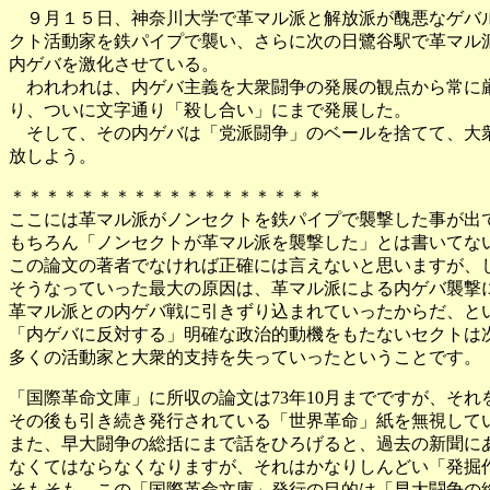
９月１５日、神奈川大学で革マル派と解放派が醜悪なゲバル
クト活動家を鉄パイプで襲い、さらに次の日鷺谷駅で革マル
内ゲバを激化させている。
われわれは、内ゲバ主義を大衆闘争の発展の観点から常に厳
り、ついに文字通り「殺し合い」にまで発展した。
そして、その内ゲバは「党派闘争」のベールを捨てて、大衆
放しよう。
＊＊＊＊＊＊＊＊＊＊＊＊＊＊＊＊＊＊
ここには革マル派がノンセクトを鉄パイプで襲撃した事が出
もちろん「ノンセクトが革マル派を襲撃した」とは書いてな
この論文の著者でなければ正確には言えないと思いますが、
そうなっていった最大の原因は、革マル派による内ゲバ襲撃
革マル派との内ゲバ戦に引きずり込まれていったからだ、と
「内ゲバに反対する」明確な政治的動機をもたないセクトは
多くの活動家と大衆的支持を失っていったということです。
「国際革命文庫」に所収の論文は73年10月までですが、そ
その後も引き続き発行されている「世界革命」紙を無視して
また、早大闘争の総括にまで話をひろげると、過去の新聞に
なくてはならなくなりますが、それはかなりしんどい「発掘
そもそも、この「国際革命文庫」発行の目的は「早大闘争の