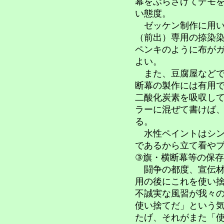
幕をぶらさげてデモ
い態度。
ゼッケン制作に用い
（前出）専用の捺染
ペンキのように布が
よい。
また、豆腐屋などで
断幕の製作には有用
二酸化炭素を吸収し
ラーに混ぜて書けば
る。
水性ペイントはシン
であるから立て看や
③旗・横断幕等の保存
闘争の都度、宣伝材
用の後にこれを使い
不誠実な風習が我々
使い捨てだ」という
たげ、それがまた「