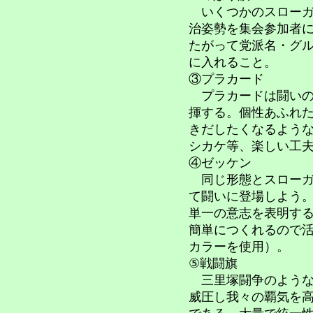
いくつかのスローガ
治姿勢を集会参加者
たがって党派名・グ
に入れること。
③プラカード
プラカードは闘いの
揮する。個性あふれ
きだしたくなるよう
シカケ等、楽しい工
④ゼッケン
同じ形態とスローガ
て闘いに登場しよう
単一の意志を表明す
簡単につくれるので
カラーを使用）。
⑤戦闘旗
三里塚闘争のような
威圧し我々の覇気を