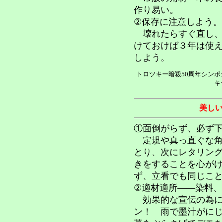
作り易い。
②保存に注意しよう。
壊れたらすぐ直し、
けておけば３年は使
しよう。
トロツキー暗殺50周年シン
キ
美し
①面倒がらず、必ず
定規や真っ直ぐな角
とり、次にレタリン
きをすることを心が
ず、立看でも同じこ
②適材適所――染料
効果的な宣伝の為に
ン！ 雨で墨汁がに