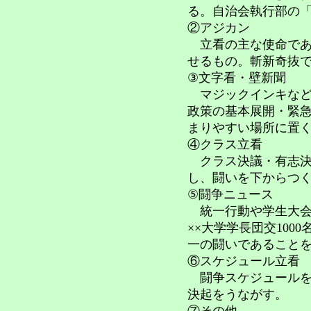
る。自治会執行部の
②アジカン
立看の主な使命であ
せるもの。斬新奇抜
③文字看・壁新聞
マジックインキなど
政策の基本展開・緊
まりやすい場所に置
④クラス立看
クラス決議・有志決
し、闘いを下からつ
⑤闘争ニュース
統一行動や学生大会
××大学学長団交100
一の闘いであること
⑥スケジュール立看
闘争スケジュールを
決起をうながす。