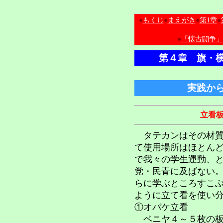
●
もくじ
●
まえがき
●
第1章
●
●
「懐古闘争」
第４章 旗・
実践か
立看
タテカンはその材質
て使用場所はほとん
で我々の学生運動、
党・民青に及ばない
らに学ぶところすこ
ように立て看を使い
①オバケ立看
ベニヤ４～５枚の板