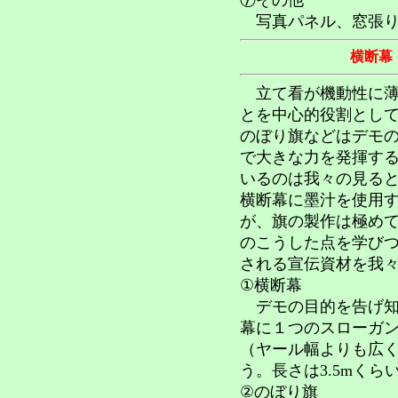
⑦その他
写真パネル、窓張り
横断幕
立て看が機動性に薄
とを中心的役割とし
のぼり旗などはデモ
で大きな力を発揮す
いるのは我々の見る
横断幕に墨汁を使用
が、旗の製作は極め
のこうした点を学び
される宣伝資材を我
①横断幕
デモの目的を告げ知
幕に１つのスローガ
（ヤール幅よりも広く
う。長さは3.5mく
②のぼり旗