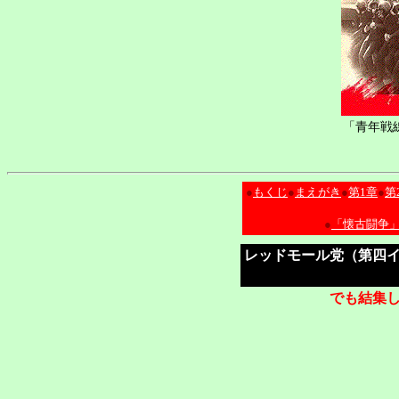
「青年戦
●
もくじ
●
まえがき
●
第1章
●
第
●
「懐古闘争
レッドモール党（第四
でも結集