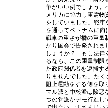
争がいい例でしょう。
メリカに協力し軍需物
をしていました。戦車
を通ってベトナムに向
戦車の重さが橋の重量
かり国会で告発されま
しょうか？ もし法律
るなら、この重量制限
た政府関係者を逮捕す
りませんでした。たく
阻止運動をする側を取
マル派と中核派は険悪
つの党派がデモ行進し
で出会い、すさまじい