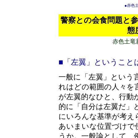
●赤色
警察との会食問題と参
態
赤色土竜
■「左翼」ということ
一般に「左翼」という
れはどの範囲の人々を
が左翼的なひと、行動
的に「自分は左翼だ」
にいろんな基準が考え
あいまいな位置づけで
うか。一般論として、