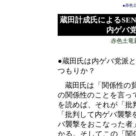
●赤色
蔵田計成氏によるSE
内ゲバ
赤色土竜
●蔵田氏は内ゲバ党派
つもりか？
蔵田氏は「関係性の貧
の関係性のことを言っ
を読めば、それが「批
「批判して内ゲバ襲撃
バ襲撃をおこなった者
かる。そしてこの「関