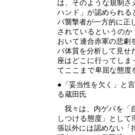
は、そのような規制さ
ハンド」が認められる
バ襲撃者が一方的に正
されているというのか？
おいて連合赤軍の悲劇
バ体質を分析して見せ
座はどこに行ってしま
てここまで卑屈な態度
●「妥当性を欠く」と
る蔵田氏
我々は、内ゲバを「自
しつける態度」として
張以外には認めない「