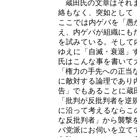
蔵田氏の文章はそれま
絡もなく、突如として
ここでは内ゲバを「愚
え、内ゲバが組織にも
を試みている。そして
ゆえに「自滅・衰退」
氏はこんな事を書いて
「権力の手先への正当
に敵対する論理であり
告」でもあることに蔵
「批判が反批判者を逆
に沿って考えるならこ
な反批判者」から襲撃
バ党派にお伺いを立て