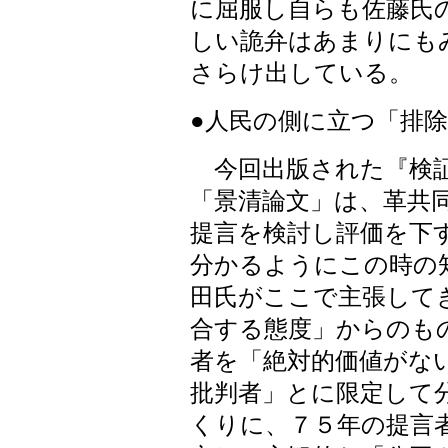
に屈服し自らも佐藤氏
しい詭弁はあまりにも
さらけ出している。
●人民の側に立つ「排
今回出版された『検証内
「景清論文」は、革共
提言を検討し評価を下
分かるようにこの時の
田氏がここで主張して
合する態度」からのも
者を「絶対的価値がな
批判者」とに限定して
くりに、７５年の提言