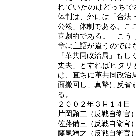
れていたのはどっちで
体制は、外には「合法
公然」体制である。こ
喜劇的である。 こう
章は主語が違うのでは
「革共同政治局」もし
丈夫」とすればピタリ
は、直ちに革共同政治局
面撤回し、真摯に反省
る
２００２年３月１４日
片岡顕二（反戦自衛官
佐藤備三（反戦自衛官
藤尾靖之（反戦自衛官