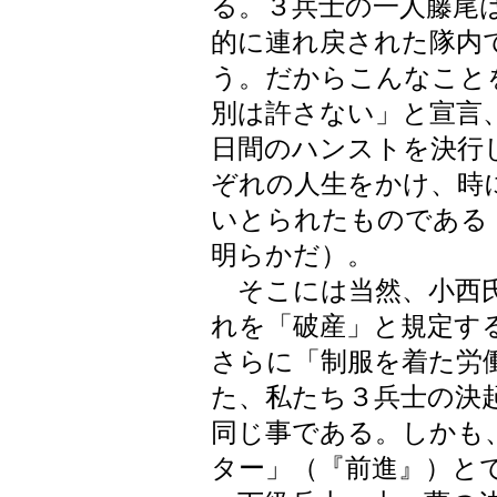
る。３兵士の一人藤尾
的に連れ戻された隊内
う。だからこんなこと
別は許さない」と宣言
日間のハンストを決行
ぞれの人生をかけ、時
いとられたものである
明らかだ）。
そこには当然、小西氏
れを「破産」と規定す
さらに「制服を着た労
た、私たち３兵士の決
同じ事である。しかも
ター」（『前進』）と