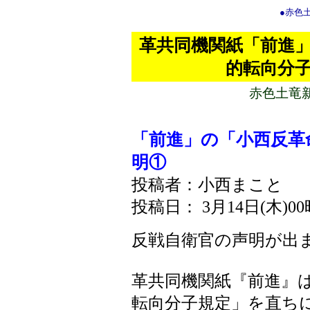
●赤色
革共同機関紙「前進
的転向分
赤色土竜
「前進」の「小西反革
明①
投稿者：小西まこと
投稿日： 3月14日(木)00
反戦自衛官の声明が出
革共同機関紙『前進』
転向分子規定」を直ち