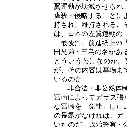
翼運動が壊滅させられ
虐殺・侵略することに
持され、維持される。
は、日本の左翼運動の
最後に、前進紙上の「
田兄弟・三島の名があ
どういうわけなのか。
が、その内容は墓場ま
いるのだ。
「非合法・非公然体制
宮崎によってガラス張
な宮崎を「免罪」した
の暴露がなければ、ガ
いたのだ。政治警察・