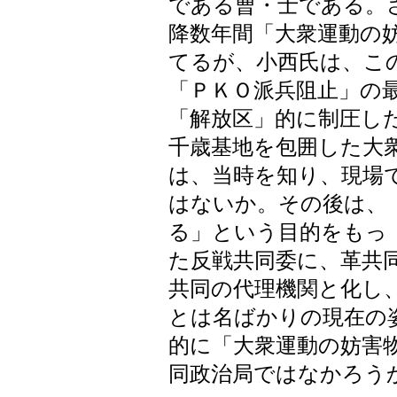
である曹・士である。
降数年間「大衆運動の
てるが、小西氏は、こ
「ＰＫＯ派兵阻止」の
「解放区」的に制圧し
千歳基地を包囲した大
は、当時を知り、現場
はないか。その後は、
る」という目的をもっ
た反戦共同委に、革共
共同の代理機関と化し
とは名ばかりの現在の
的に「大衆運動の妨害
同政治局ではなかろう