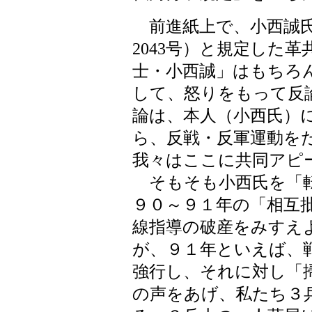
前進紙上で、小西誠氏
2043号）と規定した
士・小西誠」はもちろ
して、怒りをもって反
論は、本人（小西氏）
ら、反戦・反軍運動を
我々はここに共同アピ
そもそも小西氏を「転
９０～９１年の「相互
線指導の破産をみすえ
が、９１年といえば、
強行し、それに対し「
の声をあげ、私たち３