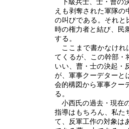
下級兵士、士・曹の決
えも剥奪された軍隊の
の叫びである。それと
時の権力者と結び、民
する。
ここまで書かなけれ
てくるが、この幹部・
いい、曹・士の決起・
が、軍事クーデターと
会的構図から軍事クー
る。
小西氏の過去・現在の
指導はもちろん、私た
て、反軍工作の対象は