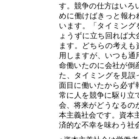
す。競争の仕方はいろ
めに働けばきっと報わ
います。「タイミング
ょうずに立ち回れば大
ます。どちらの考えも
用しますが、いつも通
命働いたのに会社が倒
た、タイミングを見誤
面目に働いたから必ず
常に人を競争に駆り立
会、将来がどうなるの
本主義社会です。資本
済的な不幸を味わう社