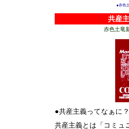
●赤色
共産
赤色土竜
●共産主義ってなぁに
共産主義とは「コミュ