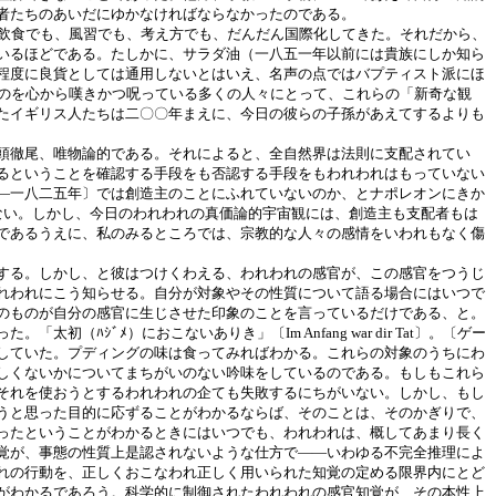
者たちのあいだにゆかなければならなかったのである。
飲食でも、風習でも、考え方でも、だんだん国際化してきた。それだから、
いるほどである。たしかに、サラダ油（一八五一年以前には貴族にしか知ら
程度に良貨としては通用しないとはいえ、名声の点ではバプティスト派にほ
くのを心から嘆きかつ呪っている多くの人々にとって、これらの「新奇な観
たイギリス人たちは二〇〇年まえに、今日の彼らの子孫があえてするよりも
頭徹尾、唯物論的である。それによると、全自然界は法則に支配されてい
るということを確認する手段をも否認する手段をもわれわれはもっていない
―一八二五年〕では創造主のことにふれていないのか、とナポレオンにきか
かったかもしれない。しかし、今日のわれわれの真価論的宇宙観には、創造主も支配者もは
であるうえに、私のみるところでは、宗教的な人々の感情をいわれもなく傷
する。しかし、と彼はつけくわえる、われわれの感官が、この感官をつうじ
れわれにこう知らせる。自分が対象やその性質について語る場合にはいつで
のものが自分の感官に生じさせた印象のことを言っているだけである、と。
ﾞﾒ）におこないありき」〔Im Anfang war dir Tat〕。〔ゲー
していた。プディングの味は食ってみればわかる。これらの対象のうちにわ
しくないかについてまちがいのない吟味をしているのである。もしもこれら
それを使おうとするわれわれの企ても失敗するにちがいない。しかし、もし
うと思った目的に応ずることがわかるならば、そのことは、そのかぎりで、
ったということがわかるときにはいつでも、われわれは、概してあまり長く
覚が、事態の性質上是認されないような仕方で――いわゆる不完全推理によ
れの行動を、正しくおこなわれ正しく用いられた知覚の定める限界内にとど
がわかるであろう。科学的に制御されたわれわれの感官知覚が、その本性上