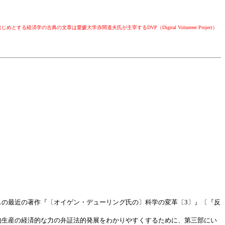
古典の文章は愛媛大学赤間道夫氏が主宰するDVP（Digital Volunteer Project）
の最近の著作『〔オイゲン・デューリング氏の〕科学の変革〔3〕』〔『反
的生産の経済的な力の弁証法的発展をわかりやすくするために、第三部にい