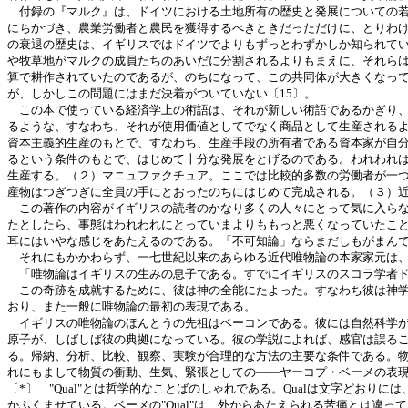
付録の『マルク』は、ドイツにおける土地所有の歴史と発展についての若
にちかづき、農業労働者と農民を獲得するべきときだっただけに、とりわ
の衰退の歴史は、イギリスではドイツでよりもずっとわずかしか知られて
や牧草地がマルクの成員たちのあいだに分割されるよりもまえに、それら
算で耕作されていたのであるが、のちになって、この共同体が大きくなっ
が、しかしこの問題にはまだ決着がついていない〔15〕。
この本で使っている経済学上の術語は、それが新しい術語であるかぎり、
るような、すなわち、それが使用価値としてでなく商品として生産される
資本主義的生産のもとで、すなわち、生産手段の所有者である資本家が自
るという条件のもとで、はじめて十分な発展をとげるのである。われわれ
生産する。（２）マニュファクチュア。ここでは比較的多数の労働者が一
産物はつぎつぎに全員の手にとおったのちにはじめて完成される。（３）
この著作の内容がイギリスの読者のかなり多くの人々にとって気に入らな
たとしたら、事態はわれわれにとっていまよりももっと悪くなっていたこ
耳にはいやな感じをあたえるのである。「不可知論」ならまだしもがまん
それにもかかわらず、一七世紀以来のあらゆる近代唯物論の本家家元は、
「唯物論はイギリスの生みの息子である。すでにイギリスのスコラ学者ド
この奇跡を成就するために、彼は神の全能にたよった。すなわち彼は神学
おり、また一般に唯物論の最初の表現である。
イギリスの唯物論のほんとうの先祖はベーコンである。彼には自然科学が
原子が、しばしば彼の典拠になっている。彼の学説によれば、感官は誤る
る。帰納、分析、比較、観察、実験が合理的な方法の主要な条件である。
れにもまして物質の衝動、生気、緊張としての――ヤーコプ・ベーメの表現を
〔*〕 "Qual"とは哲学的なことばのしゃれである。Qualは文字どおり
かふくませている。ベーメの"Qual"は、外からあたえられる苦痛とは違