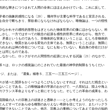
性的な輝きにつつまれて人間の全体にほほえみかけている。これに反して、
者の抽象的感性になる〔20〕。幾何学が主要な科学であると宣言される。
を自分で断ちきり、禁欲者にならなければならない。唯物論は、一つの悟性
少なかれその感性的形態をはぎとられた物体世界の幻像にほかならない。科
しかし、一方ではすべての観念の起源を感性的世界に求めながら、他方で、
、矛盾というものであろう。非物体的な実体ということは、むしろ非物体的
できない。物質があらゆる変化の主体である。無限ということばは、無限に
われわれは神の存在については、なにも知っていない。私自身の存在だけが
とは同じものである。
なかった。ロックがその人間悟性の起源にかんする試論〔21〕のなかで、
等々は、ロックの感覚論にのこされていた最後の神学的制限をうちくだい
ージ、または、『選集』補巻５、三五一―三五三ページ〕。
スが述べた賛辞をかくべつよろこびもしないとすれば、それはただ残念とい
ないことである。この唯物論者の学派のおかげで、一八世紀は、陸上や海上
のフランス革命よりもずっと前にそうなった。そしてこの革命の成果を、わ
流階級の人々の宗教上の頑迷さと愚昧さ――としか考えようのなかったしろ
とんどすべてがあらゆる種類のありえない奇跡を信じており、またバックラ
理解できないことであった。他方、宗教上の事柄についてあえて自分の知的