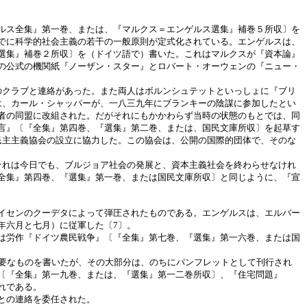
ルス全集』第一巻、または、『マルクス＝エンゲルス選集』補巻５所収〕を
でに科学的社会主義の若干の一般原則が定式化されている。エンゲルスは、
選集』補巻２所収〕を（ドイツ語で）書いた。これはマルクスが『資本論』
の公式の機関紙『ノーザン・スター』とロバート・オーウェンの『ニュー・
のクラブと連絡があった。また両人はボルンシュテットといっしょに『ブリ
は、カール・シャッパーが、一八三九年にブランキーの陰謀に参加したとい
者の同盟に改組された。だがそれにもかかわらず当時の状態のもとでは、同
言』〔『全集』第四巻、『選集』第二巻、または、国民文庫所収〕を起草す
民主主義協会の設立に協力した。この協会は、公開の国際的団体で、そのな
それは今日でも、ブルジョア社会の発展と、資本主義社会を終わらせなけれ
全集』第四巻、『選集』第一巻、または国民文庫所収〕と同じように、『宣
イセンのクーデタによって弾圧されたものである。エンゲルスは、エルバー
年六月と七月）に従軍した〔7〕。
は労作『ドイツ農民戦争』〔『全集』第七巻、『選集』第一六巻、または国
要なものを書いたが、その大部分は、のちにパンフレットとして刊行され
〔『全集』第一九巻、または、『選集』第一二巻所収〕、『住宅問題』
れである。
との連絡を委任された。