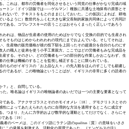
る。これは、都市の労働者を同化させるという同党の仕事がかなり完成の域
ュートン〔ドイツ語版では――ゲルマン〕種族に共通な土地保有の原形とそ
ふれないで、テキストをもとのままにしておいた。この仮説によれば、耕地
ているように）数世代をふくむ大きな家父長制的家族共同体によって共同計
のである。コワレフスキーの言うことはおそらくまったく正しいであろう
れわれは、物品が生産者の使用のためばかりでなく交換の目的でも生産され
そもそものはじめからわれわれの現代にまでおよんでいる。そしてそれは、
い、生産物の販売価格が彼の投下額を上回ったその超過分を自分のものにす
数人の職人と徒弟を使う小手工業親方。ここではどの労働者もみな完成品を
生産する。そのさい、どの労働者も一つの部分的な作業しかおこなわず、生
者の仕事は機械のすることを監視し補正することに限られている。
陸のものがイギリスの「お上品な人々」の先入観をほんのすこしでも顧慮し
るのであるが、この唯物論ということばが、イギリスの非常に多くの読者の
か？』と、自問している。
った。唯名論はイギリスの唯物論者のあいだでは一つの主要な要素となって
である。アナクサゴラスとそのホモイオメレ〔18〕、デモクリトスとその
感性によってあたえられたものに合理的な方法を適用するところに成立す
る。つまり、たんに力学的および数学的な運動としてだけでなく、さらにそ
である〔19〕。
者のベーメは、このドイツ語にラテン語のqualitas〔質〕の意味をいささ
また逆にこの発展を刺激する、活動化の原理であった。｛エンゲルスの注｝