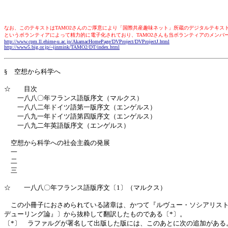
なお、このテキストはTAMO2さんのご厚意により「国際共産趣味ネット」所蔵のデジタルテキストをHTM
というボランティアによって精力的に電子化されており、TAMO2さんも当ボランティアのメンバ
http://www.cpm.ll.ehime-u.ac.jp/AkamacHomePage/DVProject/DVProjectJ.html
http://www5.big.or.jp/~jinmink/TAMO2/DT/index.html
§ 空想から科学へ
☆ 目次
一八八〇年フランス語版序文（マルクス）
一八八二年ドイツ語第一版序文（エンゲルス）
一八九一年ドイツ語第四版序文（エンゲルス）
一八九二年英語版序文（エンゲルス）
空想から科学への社会主義の発展
一
二
三
☆ 一八八〇年フランス語版序文〔1〕（マルクス）
この小冊子におさめられている諸章は、かつて『ルヴュー・ソシアリスト
デューリング論』〕から抜粋して翻訳したものである〔*〕。
〔*〕 ラファルグが署名して出版した版には、このあとに次の追加がある