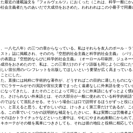
た最近の連載論文を『フォルヴェルツ』におくった（これは、科学一般にか
の社会主義者たちのあいだで大成功をおさめた。われわれはこの小冊子で同書
、一八七八年）の三つの章からなっている。私はそれらを友人のポール・ラ
リスト』誌に掲載され、そののち『空想的社会主義と科学的社会主義』（パリ
その表題は『空想的ならびに科学的社会主義』（オーロール印刷所、ジュネー
成功をおさめたので、私は、この三章だけのドイツ語版も同じように役にた
新しい宣伝用のパンフレットを出版してほしいという要望が広く高まってい
うことにした。
た。直接には純粋に学術的な著作が、どうすればこの目的に適したものにな
でにラサールがその演説や宣伝文書でまったく遠慮なしに外来語を使ってい
うになってきたし、またそのことによって同じように外来語にもずっとよく慣
った。さけられない外来語とは、その大部分が一般に使われている科学的術語
るのではなくて混乱させる。そういう場合には口で説明するほうがずっと役に
い、と言えると思う。むずかしいのは、けっきょく第三章だけであるが、こ
ある。この章でいくつかの説明的な補足をしたさいに、私は実際には労働者よ
かそのほかトライチュケなどといった連中は、やむにやまれぬ衝動にかられて
・キホーテがその槍を風車につきさしても、それは彼の地位と役柄に相応して