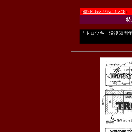
●
特別付録とびらにもどる
●
特
「トロツキー没後50周