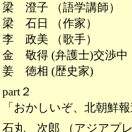
梁 澄子 （語学講師）
梁 石日 （作家）
李 政美 （歌手）
金 敬得 (弁護士)交渉
姜 徳相 (歴史家)
part２
「おかしいぞ、北朝
石丸 次郎 （アジアプ