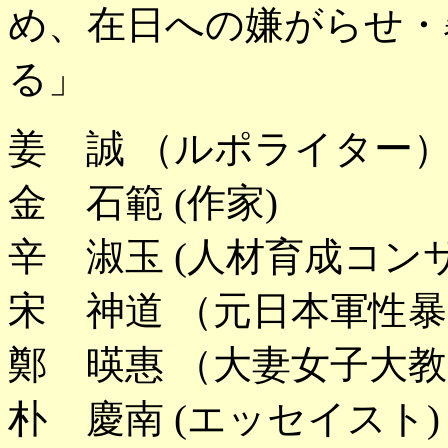
め、在日への嫌がらせ・
る」
姜 誠 （ルポライター
金 石範 (作家)
辛 淑玉 (人材育成コ
宋 神道 （元日本軍性暴
鄭 暎惠 （大妻女子大
朴 慶南 (エッセイスト)