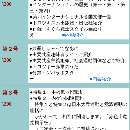
\200
●インターナショナルの歴史（第一・第二・第
三・第四）
●第四インターナショナル各国支部一覧
●トロツキズム出版物・出版社紹介
●付録・もぐら戦士スタイル画ぬり
え
■内容紹介
●共産しゅみってなあに
第２号
●主要共産趣味者サイトご紹介
\200
●主要共産主義組織、社会運動団体などご紹介
●トロツキー赤軍のうた
●付録・ゲバラポスタ
ー
■内容紹介
●特集１・中核派×小西誠
第３号
●特集２・内ゲバ関連資料
\200
特集１と特集２は日本大衆運動と党派運動の
総括に
かかわって、相互に関連します。「赤色土竜
党掲示板」
（二次会・三次会）に投稿されたも