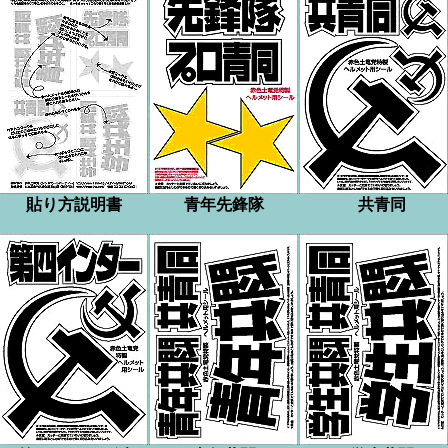
貼り方説明書
青年先鋒隊
共青同