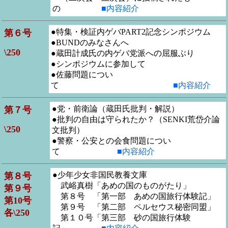
の
■内容紹介
●特集・検証内ゲバPART2記念シンポジウム
第６号
●BUNDのみなさんへ
\250
●蔵田計成氏の内ゲバ党派への屈服ぶり
●シンポジウムに参加して
●佐藤問題につい
て
■内容紹介
●党・前衛論（蔵田氏批判・解説）
第７号
●批判の自由は守られたか？（SENKI荒岱介論
\250
文批判）
●警察・公安との会食問題につい
て
■内容紹介
●少年少女非国民教養文庫
第８号
武峪真樹「
あめの国のものがたり」
第９号
第８号
「第一部 あめの国旅行体験記」
第10号
第９号
「第二部 ペルセウス秘密同盟」
各\250
第１０号
「第三部 砂の国旅行体験