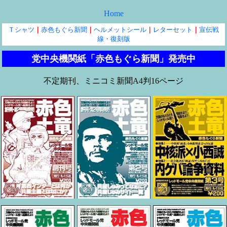
Home
Ｔシャツ
｜
赤色もぐら新聞
｜
ヘルメットシール
｜
レターセット
｜
宣伝戦
線・復刻版
党中央機関紙「赤色もぐら新聞」発売中
不定期刊、ミニコミ新聞A4判16ページ