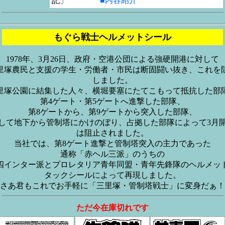
記」
■内容紹介
もぐら戦士ヘルメットシール
1978年、3月26日、政府・空港公団による強硬開港に対して
里塚農民と支援の学生・労働者・市民は断固闘い抜き、これを
しました。
里塚公園に結集した人々、横堀要塞にたてこもって抵抗した部
第4ゲート・第5ゲートへ進撃した部隊、
第8ゲートから、第9ゲートから突入した部隊、
して地下から管制塔にかけのぼり、占拠した部隊によって3月
は阻止されました。
当社では、第8ゲート進撃と管制塔突入の主力であった
通称「赤ヘル三派」のうちの
四インター派とプロレタリア青年同盟・青年先鋒隊のヘルメッ
タックシールによって再現しました。
さあ君もこれでお手軽に「三里塚・管制塔戦士」に変身だぁ！
ただ今在庫切れです